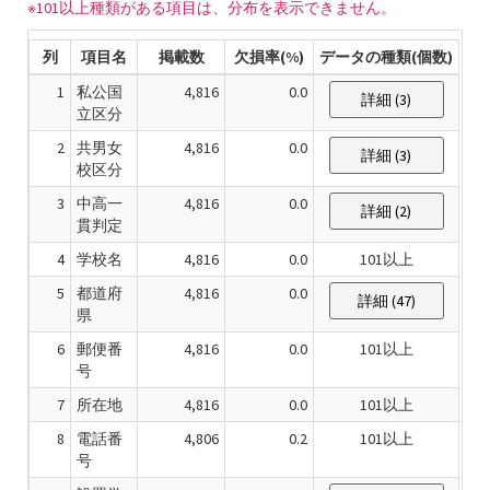
※101以上種類がある項目は、分布を表示できません。
列
項目名
掲載数
欠損率(%)
データの種類(個数)
1
私公国
4,816
0.0
詳細 (3)
立区分
2
共男女
4,816
0.0
詳細 (3)
校区分
3
中高一
4,816
0.0
詳細 (2)
貫判定
4
学校名
4,816
0.0
101以上
5
都道府
4,816
0.0
詳細 (47)
県
6
郵便番
4,816
0.0
101以上
号
7
所在地
4,816
0.0
101以上
8
電話番
4,806
0.2
101以上
号