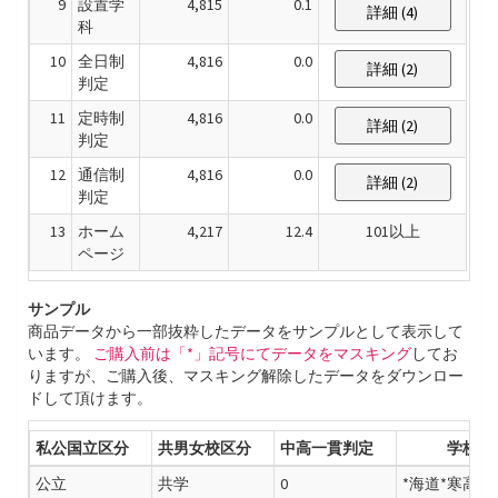
9
設置学
4,815
0.1
詳細 (4)
科
10
全日制
4,816
0.0
詳細 (2)
判定
11
定時制
4,816
0.0
詳細 (2)
判定
12
通信制
4,816
0.0
詳細 (2)
判定
13
ホーム
4,217
12.4
101以上
ページ
サンプル
商品データから一部抜粋したデータをサンプルとして表示して
います。
ご購入前は「*」記号にてデータをマスキング
してお
りますが、ご購入後、マスキング解除したデータをダウンロー
ドして頂けます。
私公国立区分
共男女校区分
中高一貫判定
学校名
公立
共学
0
*海道*寒高*