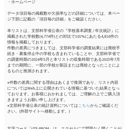
・ホームページ

データ項目毎の掲載数や欠損率などの詳細については、本ペー
ジ下部に記載の「項目毎の詳細」をご確認ください。

本リストは、文部科学省公表の『学校基本調査 / 年次統計』に
掲載された学校数(4,774件)との対比で101%にあたる4,816件の
情報を掲載しております。

件数の差異につきましては、文部科学省の調査結果には廃校手
続き・募集停止中の学校も含まれていることや、文部科学省で
の調査時期の2024年5月と本リストの収集時期である2025年7月
までの期間に、一部の学校が新設または廃校となったことによ
るものと推測されます。

※件数の差異に関する理由はあくまで推測であり、リスト内容
についてはWeb上に公開されている情報に基づいた結果となっ
ております。お客様におかれましては、ご理解の上でご購入頂
きますようお願い申し上げます。

※文部科学省公表の統計資料については
こちら
からご確認くだ
さい。(外部サイトへ移動します。)

文字コード「UTF-8BOM」は、エクセルにて問題なく開くことが