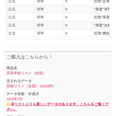
公立
共学
0
北海*足寄*等
公立
共学
0
*海道*岸翔*
公立
共学
0
北海*厚真*等
公立
共学
0
*海道*走桂*
公立
共学
0
北海*網走*ヶ
ご購入はこちらから！
商品名
高等学校リスト（全国）
含まれるデータ
高校リスト（全国）
(4,816件)
データ収集・作成月
2025
年
7
月
本リストよりも新しいデータがあります。こちらをご覧くだ
さい。