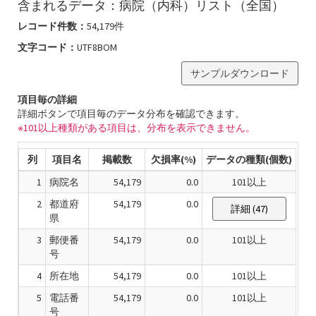
含まれるデータ：
病院（内科）リスト（全国）
レコード件数：
54,179
件
文字コード：
UTF8BOM
サンプルダウンロード
項目毎の詳細
詳細ボタンで項目毎のデータ分布を確認できます。
※101以上種類がある項目は、分布を表示できません。
列
項目名
掲載数
欠損率(%)
データの種類(個数)
1
病院名
54,179
0.0
101以上
2
都道府
54,179
0.0
詳細 (47)
県
3
郵便番
54,179
0.0
101以上
号
4
所在地
54,179
0.0
101以上
5
電話番
54,179
0.0
101以上
号