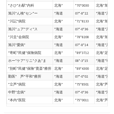
*さひ*わ駅*内科
北海*
*70*0030
北海*旭川*
旭川*ん検*セン*ー
*海道
07*-8*22
*海道*川市
*川記*病院
北海*
*71*8133
北海*旭川*
旭川*ュア*ディ*ス
*海道
07*-0*36
*海道*川市
*川圭*会病院
北海*
*78*8208
北海*旭川*
旭川*愛病*
*海道
07*-8*14
*海道*川市
*寄町*民健*保険病院
北海*
*89*3712
北海*足寄*
ホー*ケア*リニ*クあ*ま
*海道
08*-3*15
*海道*寄郡
*別町*民健*保険*寛斎*療所
北海*
*89*4300
北海*足寄*
勤医* 芦*平和*療所
*海道
07*-0*02
*海道*別市
*立芦*病院
北海*
*75*8501
北海*芦別*
中野*念病*
*海道
07*-0*36
*海道*別市
*本内*医院
北海*
*75*0011
北海*芦別*