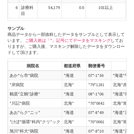
6
診療科
54,179
0.0
101以上
目
サンプル
商品データから一部抜粋したデータをサンプルとして表示して
います。
ご購入前は「*」記号にてデータをマスキング
してお
りますが、ご購入後、マスキング解除したデータをダウンロー
ドして頂けます。
病院名
都道府県
郵便番号
あか*ら市*病院
*海道
07*-1*36
*海道*平市
*岸病院
北海*
*79*1281
北海*赤平*
鶴居*立鶴*診療*
*海道
08*-1*06
*海道*寒郡
*川記*病院
北海*
*70*0842
北海*旭川*
あお*らク*ニッ*
*海道
07*-8*49
*海道*川市
*けぼ*循環*科内*クリ*ック
北海*
*70*0061
北海*旭川*
旭川*科大*病院
*海道
07*-8*10
*海道*川市