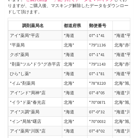
りますが、ご購入後、マスキング解除したデータをダウンロー
ドして頂けます。
調剤薬局名
都道府県
郵便番号
アイ*薬局*平店
*海道
07*-1*41
*海道*平市
*平薬局
北海*
*79*1136
北海*赤平*
クボ*薬局
*海道
07*-1*41
*海道*平市
*剤薬*ツル*ドラ*グ赤平店
北海*
*79*1143
北海*赤平*
ひら*し薬*
*海道
07*-1*81
*海道*平市
*イム*剤薬局
北海*
*78*8220
北海*旭川*
アイ*ンド*局神*店
*海道
07*-8*05
*海道*川市
*イラ*ド薬*春光店
北海*
*70*0871
北海*旭川*
アイ*ス調*薬局
*海道
07*-0*32
*海道*川市
*イン*局旭*曙店
北海*
*70*0032
北海*旭川*
アイ*薬局*川医*店
*海道
07*-8*02
*海道*川市*