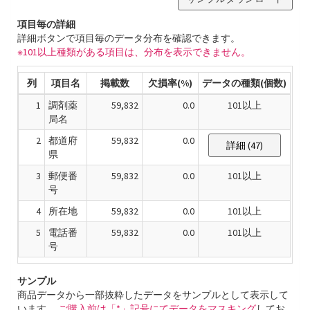
項目毎の詳細
詳細ボタンで項目毎のデータ分布を確認できます。
※101以上種類がある項目は、分布を表示できません。
列
項目名
掲載数
欠損率(%)
データの種類(個数)
1
調剤薬
59,832
0.0
101以上
局名
2
都道府
59,832
0.0
詳細 (47)
県
3
郵便番
59,832
0.0
101以上
号
4
所在地
59,832
0.0
101以上
5
電話番
59,832
0.0
101以上
号
サンプル
商品データから一部抜粋したデータをサンプルとして表示して
います。
ご購入前は「*」記号にてデータをマスキング
してお