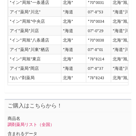
*イン*局旭*一条通店
北海*
*70*0031
北海*旭川*一
アイ*薬局*川北*
*海道
07*-8*53
*海道*川市
*イン*局旭*中央店
北海*
*70*0034
北海*旭川*
アイ*薬局*川店
*海道
07*-0*29
*海道*川市
*イン*局旭*八条通店
北海*
*70*0038
北海*旭川*
アイ*薬局*川東*栖店
*海道
07*-8*01
*海道*川市
*イン*局旭*東店
北海*
*78*8214
北海*旭川*
アイ*薬局*岡店
*海道
07*-8*37
*海道*川市
*おい*剤薬局
北海*
*78*8243
北海*旭川*
ご購入はこちらから！
商品名
調剤薬局リスト（全国）
含まれるデータ