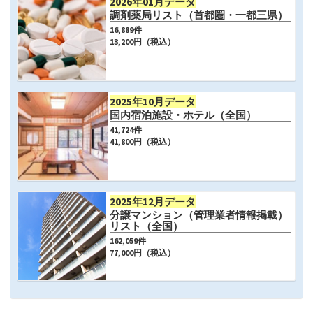
2026年01月データ
調剤薬局リスト（首都圏・一都三県）
16,889
件
13,200
円（税込）
2025年10月データ
国内宿泊施設・ホテル（全国）
41,724
件
41,800
円（税込）
2025年12月データ
分譲マンション（管理業者情報掲載）
リスト（全国）
162,059
件
77,000
円（税込）