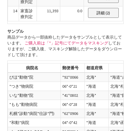
療判定
14
家畜診
11,393
0.0
詳細 (2)
療判定
サンプル
商品データから一部抜粋したデータをサンプルとして表示して
います。
ご購入前は「*」記号にてデータをマスキング
してお
りますが、ご購入後、マスキング解除したデータをダウンロー
ドして頂けます。
病院名
郵便番号
都道府県
びほ*動物*院
*92*0066
北海*
*海道*走郡
*つき*物病院
06*-0*21
*海道
北海*札幌*
いな*動物*院
*41*0802
北海*
*海道*館市
*もも*動物病院
06*-0*28
*海道
北海*札幌*
札幌*診動*病院*往診*門)
*62*0906
北海*
*海道*幌市
*和動*病院
04*-0*42
*海道
北海*函館*