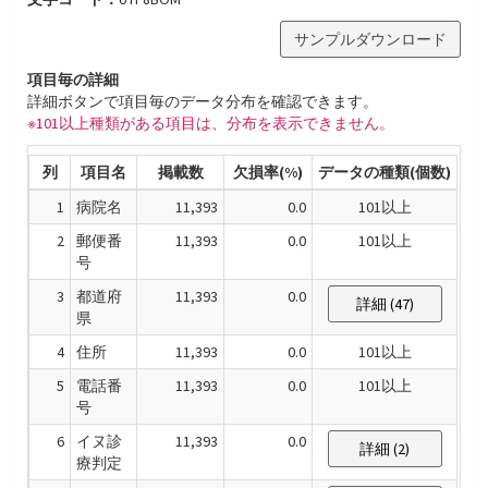
サンプルダウンロード
項目毎の詳細
詳細ボタンで項目毎のデータ分布を確認できます。
※101以上種類がある項目は、分布を表示できません。
列
項目名
掲載数
欠損率(%)
データの種類(個数)
1
病院名
11,393
0.0
101以上
2
郵便番
11,393
0.0
101以上
号
3
都道府
11,393
0.0
詳細 (47)
県
4
住所
11,393
0.0
101以上
5
電話番
11,393
0.0
101以上
号
6
イヌ診
11,393
0.0
詳細 (2)
療判定