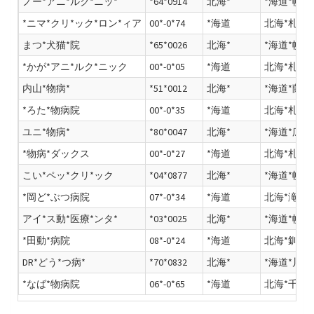
ノー*アニ*ルク*ニッ*
*64*0914
北海*
*海道*幌市
*ニマ*クリ*ック*ロン*ィア
00*-0*74
*海道
北海*札幌*
まつ*犬猫*院
*65*0026
北海*
*海道*幌市
*かが*アニ*ルク*ニック
00*-0*05
*海道
北海*札幌*
内山*物病*
*51*0012
北海*
*海道*蘭市
*ろた*物病院
00*-0*35
*海道
北海*札幌*
ユニ*物病*
*80*0047
北海*
*海道*広市
*物病*ダックス
00*-0*27
*海道
北海*札幌*
こい*ペッ*クリ*ック
*04*0877
北海*
*海道*幌市
*岡ど*ぶつ病院
07*-0*34
*海道
北海*滝川*
アイ*ス動*医療*ンタ*
*03*0025
北海*
*海道*幌市
*田動*病院
08*-0*24
*海道
北海*釧路*
DR*どう*つ病*
*70*0832
北海*
*海道*川市
*なば*物病院
06*-0*65
*海道
北海*千歳*