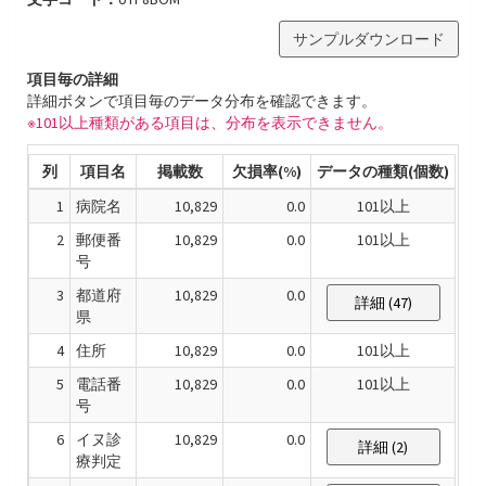
サンプルダウンロード
項目毎の詳細
詳細ボタンで項目毎のデータ分布を確認できます。
※101以上種類がある項目は、分布を表示できません。
列
項目名
掲載数
欠損率(%)
データの種類(個数)
1
病院名
10,829
0.0
101以上
2
郵便番
10,829
0.0
101以上
号
3
都道府
10,829
0.0
詳細 (47)
県
4
住所
10,829
0.0
101以上
5
電話番
10,829
0.0
101以上
号
6
イヌ診
10,829
0.0
詳細 (2)
療判定