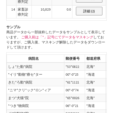
療判定
14
家畜診
10,829
0.0
詳細 (2)
療判定
サンプル
商品データから一部抜粋したデータをサンプルとして表示して
います。
ご購入前は「*」記号にてデータをマスキング
してお
りますが、ご購入後、マスキング解除したデータをダウンロー
ドして頂けます。
病院名
郵便番号
都道府県
しょ*た動*病院
*53*0822
北海*
*海
*イリ*動物*療セ*ター
00*-0*25
*海道
北海
きた*ろ動*病院
*61*1121
北海*
*海
*ニマ*クリ*ック*ロン*ィア
00*-0*74
*海道
北海
まつ*犬猫*院
*65*0026
北海*
*海
*つき*物病院
06*-0*21
*海道
北海