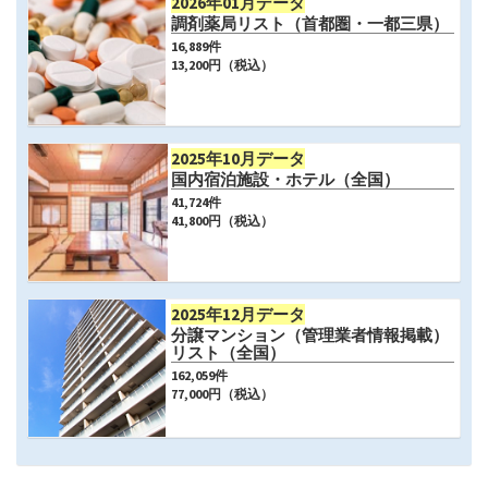
2026年01月データ
調剤薬局リスト（首都圏・一都三県）
16,889
件
13,200
円（税込）
2025年10月データ
国内宿泊施設・ホテル（全国）
41,724
件
41,800
円（税込）
2025年12月データ
分譲マンション（管理業者情報掲載）
リスト（全国）
162,059
件
77,000
円（税込）