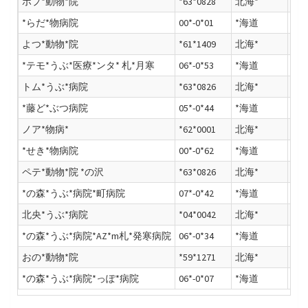
ポプ*動物*院
*63*0828
北海*
*海
*らだ*物病院
00*-0*01
*海道
北海
よつ*動物*院
*61*1409
北海*
*海
*テモ*うぶ*医療*ンタ* 札*月寒
06*-0*53
*海道
トム*うぶ*病院
*63*0826
北海*
*海
*藤ど*ぶつ病院
05*-0*44
*海道
北海
ノア*物病*
*62*0001
北海*
*海
*せき*物病院
00*-0*62
*海道
北海
ペテ*動物*院 *の沢
*63*0826
北海*
*の森*うぶ*病院*町病院
07*-0*42
*海道
北海
北央*うぶ*病院
*04*0042
北海*
*海
*の森*うぶ*病院*AZ*m札*発寒病院
06*-0*34
*海道
おの*動物*院
*59*1271
北海*
*海
*の森*うぶ*病院*っぽ*病院
06*-0*07
*海道