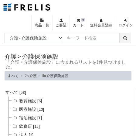
0
商品一覧
ご要望
カート
無料会員登録
ログイン
介護 > 介護保険施設
「
介護 > 介護保険施設
」に含まれるリストを
1
件見つけまし
た。
すべて
介護
介護保険施設
すべて
[
58
]
教育施設
[
6
]
医療施設
[
20
]
宿泊施設
[
1
]
飲食店
[
15
]
法人
[
2
]