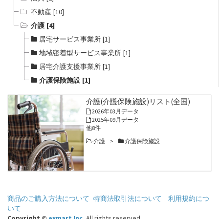
不動産
[
10
]
介護
[
4
]
居宅サービス事業所
[
1
]
地域密着型サービス事業所
[
1
]
居宅介護支援事業所
[
1
]
介護保険施設
[
1
]
介護(介護保険施設)リスト(全国)
2026年03月データ
2025年09月データ
他8件
介護
>
介護保険施設
商品のご購入方法について
特商法取引法について
利用規約につ
いて
Copyright ©
exmart Inc
.
All rights reserved.