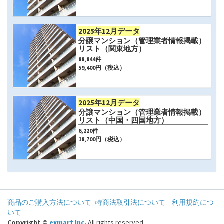
2025年12月データ
分譲マンション（管理業者情報掲載）
リスト（関東地方）
88,844
件
59,400
円（税込）
2025年12月データ
分譲マンション（管理業者情報掲載）
リスト（中国・四国地方）
6,220
件
18,700
円（税込）
商品のご購入方法について
特商法取引法について
利用規約につ
いて
Copyright ©
exmart Inc
.
All rights reserved.